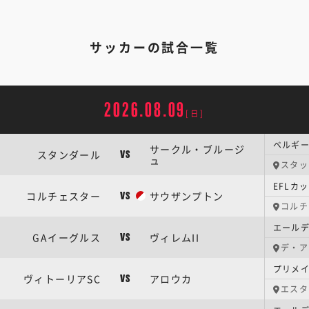
サッカーの試合一覧
2026.08.09
[日]
ベルギー
サークル・ブルージ
スタンダール
VS
ュ
スタッ
EFLカ
コルチェスター
サウザンプトン
VS
コルチ
エールデ
GAイーグルス
ヴィレムII
VS
デ・ア
プリメイ
ヴィトーリアSC
アロウカ
VS
エスタ