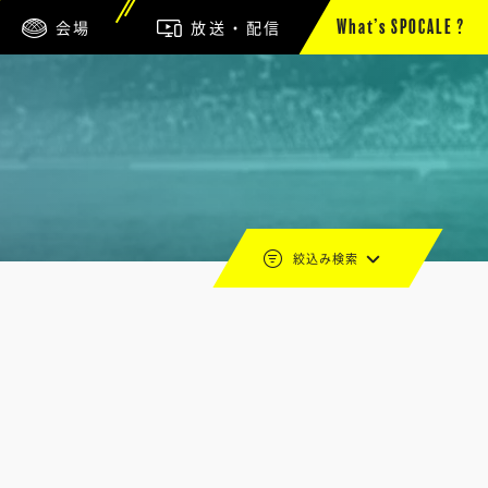
会場
放送・配信
What’s SPOCALE ?
絞込み検索