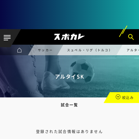
サッカー
スュペル・リグ（トルコ）
アルタ
アルタイSK
絞込み
試合一覧
登録された試合情報はありません