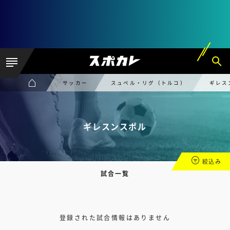
サッカー
スュペル・リグ（トルコ）
ギレス
ギレスンスポル
絞込み
試合一覧
登録された試合情報はありません