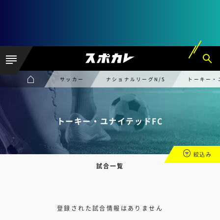
サッカー
ナショナルリーグN/S
トーキー・
トーキー・ユナイテッドFC
絞込み
試合一覧
登録された試合情報はありません