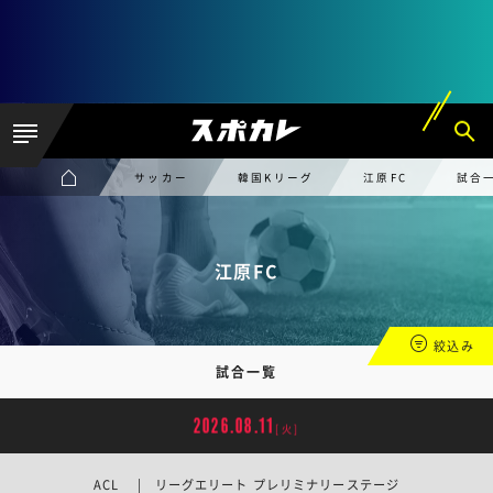
サッカー
韓国Kリーグ
江原FC
試合
江原FC
絞込み
試合一覧
2026.08.11
[火]
ACL | リーグエリート プレリミナリーステージ