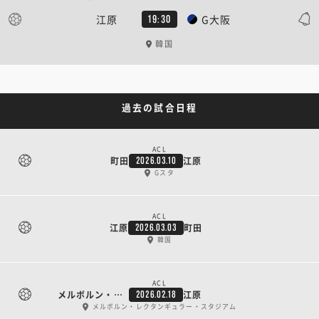
江原
G大阪
19:30
韓国
過去の試合日程
ACL
町田
江原
2026.03.10
Gスタ
ACL
江原
町田
2026.03.03
韓国
ACL
メルボルン・シティ
江原
2026.02.18
メルボルン・レクタンギュラー・スタジアム