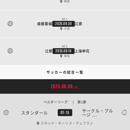
韓国
ACL
成都蓉城
江原
2025.09.30
中国
ACL
江原
上海申花
2025.09.16
韓国
サッカーの試合一覧
2026.08.09
[日]
ベルギーリーグ | 第1節
サークル・ブル
スタンダール
01:15
ージ ...
スタッド・モーリス・デュフラン