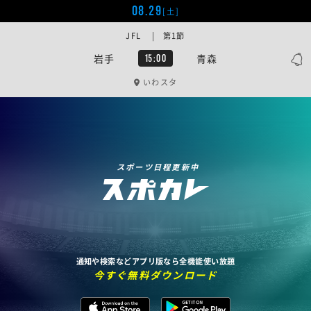
08.29
[土]
JFL | 第1節
岩手
青森
15:00
いわスタ
スポーツ日程更新中
通知や検索などアプリ版なら全機能使い放題
今すぐ無料ダウンロード