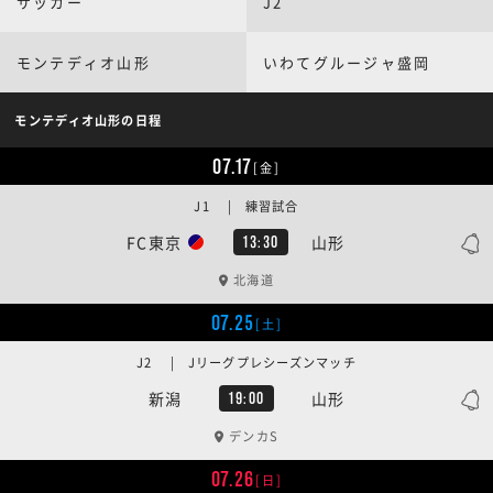
サッカー
J2
モンテディオ山形
いわてグルージャ盛岡
モンテディオ山形の日程
07.17
[金]
J1 | 練習試合
FC東京
山形
13:30
北海道
07.25
[土]
J2 | Jリーグプレシーズンマッチ
新潟
山形
19:00
デンカS
07.26
[日]