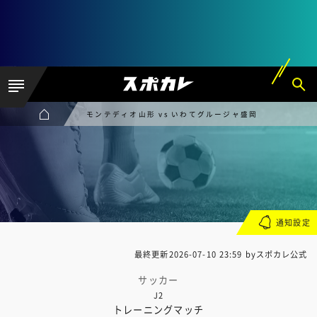
モンテディオ山形 vs いわてグルージャ盛岡
通知設定
最終更新
2026-07-10 23:59
byスポカレ公式
サッカー
J2
トレーニングマッチ