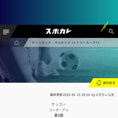
オリンピック・マルセイユ vs トゥールーズFC
通知設定
最終更新
2026-06-15 08:56
byスポカレ公式
サッカー
リーグ・アン
第9節