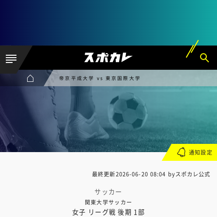
帝京平成大学 vs 東京国際大学
通知設定
最終更新
2026-06-20 08:04
byスポカレ公式
サッカー
関東大学サッカー
女子 リーグ戦 後期 1部