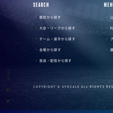
SEARCH
MEN
競技から探す
公
大会・リーグから探す
チーム・選手から探す
会場から探す
放送・配信から探す
SHARE
COPYRIGHT © SPOCALE ALL RIGHTS RE