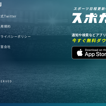
U
スポーツ日程更新
式Twitter
利用規約
通知や検索などアプ
プライバシーポリシー
今すぐ無料ダ
運営会社
SERVED.