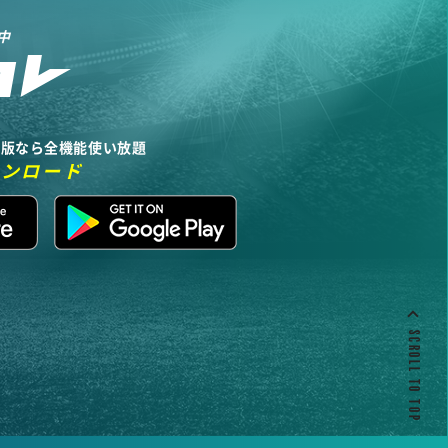
中
リ版なら全機能使い放題
ウンロード
SCROLL TO TOP