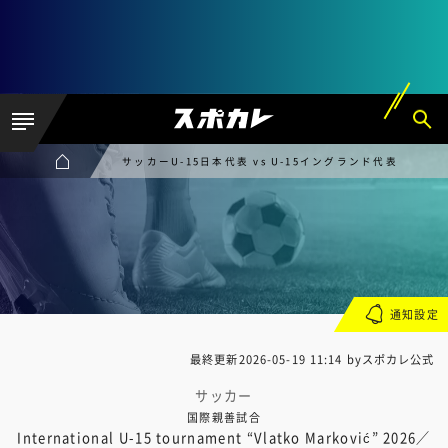
サッカーU-15日本代表 vs U-15イングランド代表
通知設定
最終更新
2026-05-19 11:14
byスポカレ公式
サッカー
国際親善試合
International U-15 tournament “Vlatko Marković” 2026／