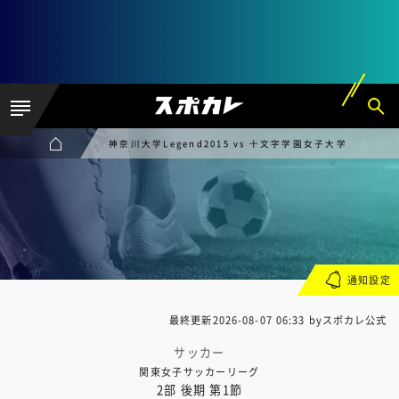
神奈川大学Legend2015 vs 十文字学園女子大学
通知設定
最終更新
2026-08-07 06:33
byスポカレ公式
サッカー
関東女子サッカーリーグ
2部 後期 第1節