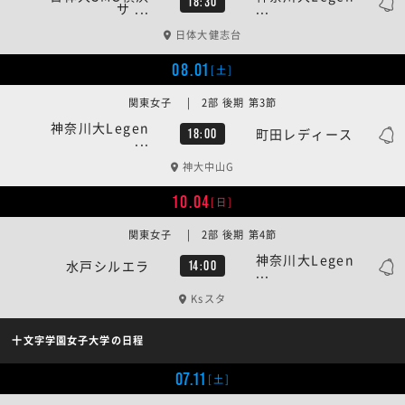
18:30
サ ...
...
日体大健志台
08.01
[土]
関東女子 | 2部 後期 第3節
神奈川大Legen
町田レディース
18:00
...
神大中山G
10.04
[日]
関東女子 | 2部 後期 第4節
神奈川大Legen
水戸シルエラ
14:00
...
Ksスタ
十文字学園女子大学の日程
07.11
[土]