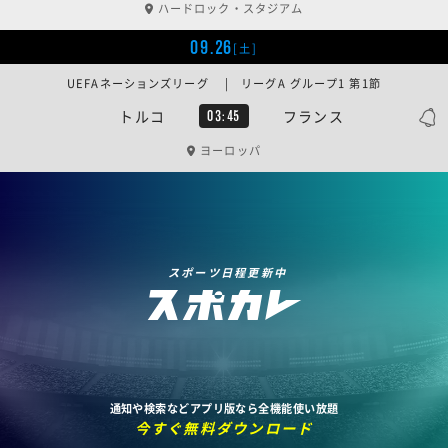
ハードロック・スタジアム
09.26
[土]
UEFAネーションズリーグ | リーグA グループ1 第1節
トルコ
フランス
03:45
ヨーロッパ
スポーツ日程更新中
通知や検索などアプリ版なら全機能使い放題
今すぐ無料ダウンロード