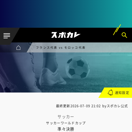
フランス代表 vs モロッコ代表
通知設定
最終更新
2026-07-09 21:02
byスポカレ公式
サッカー
サッカーワールドカップ
準々決勝