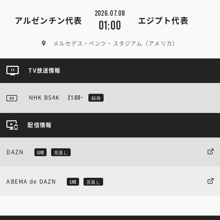
2026.07.08
アルゼンチン代表
エジプト代表
01:00
メルセデス・ベンツ・スタジアム（アメリカ）
TV放送情報
NHK BS4K
21:00~
録画
配信情報
DAZN
LIVE
見逃し
ABEMA de DAZN
LIVE
見逃し