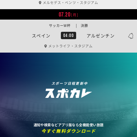
メルセデス・ベンツ・スタジアム
07.20
[月]
サッカーW杯 | 決勝
スペイン
アルゼンチン
04:00
メットライフ・スタジアム
スポーツ日程更新中
通知や検索などアプリ版なら全機能使い放題
今すぐ無料ダウンロード