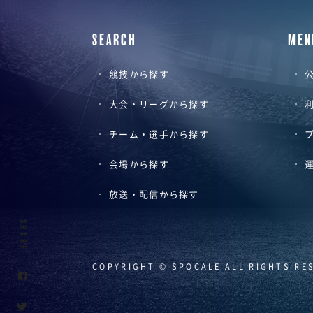
SEARCH
MEN
競技から探す
公
大会・リーグから探す
チーム・選手から探す
会場から探す
放送・配信から探す
SHARE
COPYRIGHT © SPOCALE ALL RIGHTS RE