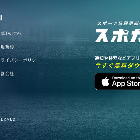
U
スポーツ日程更新
式Twitter
利用規約
通知や検索などアプ
プライバシーポリシー
今すぐ無料ダ
運営会社
SERVED.