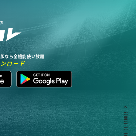
中
リ版なら全機能使い放題
ウンロード
SCROLL TO TOP