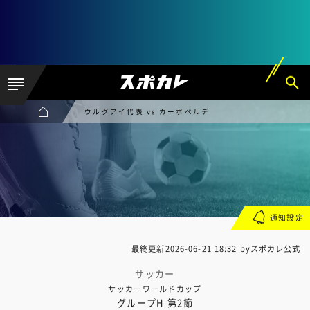
ウルグアイ代表 vs カーボベルデ
通知設定
最終更新
2026-06-21 18:32
byスポカレ公式
サッカー
サッカーワールドカップ
グループH 第2節