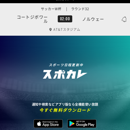
サッカーW杯 | ラウンド32
コートジボワー
ノルウェー
02:00
ル
AT&Tスタジアム
スポーツ日程更新中
通知や検索などアプリ版なら全機能使い放題
今すぐ無料ダウンロード