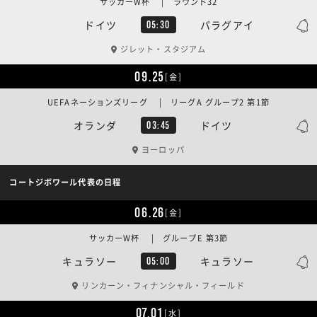
サッカーW杯 | ラウンド32
ドイツ
パラグアイ
05:30
ジレット・スタジアム
09.25
[金]
UEFAネーションズリーグ | リーグA グループ2 第1節
オランダ
ドイツ
03:45
ヨーロッパ
コートジボワール代表の日程
06.26
[金]
サッカーW杯 | グループE 第3節
キュラソー
キュラソー
05:00
リンカーン・フィナンシャル・フィールド
07.01
[水]