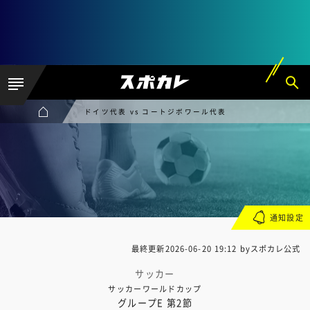
ドイツ代表 vs コートジボワール代表
通知設定
最終更新
2026-06-20 19:12
byスポカレ公式
サッカー
サッカーワールドカップ
グループE 第2節