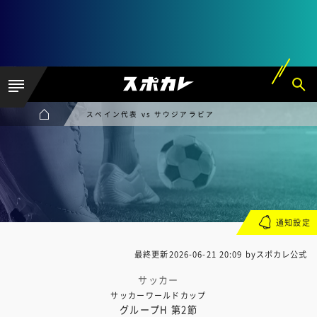
スペイン代表 vs サウジアラビア
通知設定
最終更新
2026-06-21 20:09
byスポカレ公式
サッカー
サッカーワールドカップ
グループH 第2節