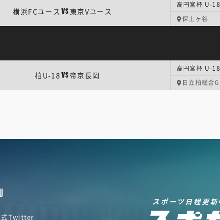
高円宮杯 U-18
横浜FCユース
東京Vユース
VS
保土ヶ谷
高円宮杯 U-18
柏U-18
帝京長岡
VS
日立柏総合G
U
スポーツ日程更新
式Twitter