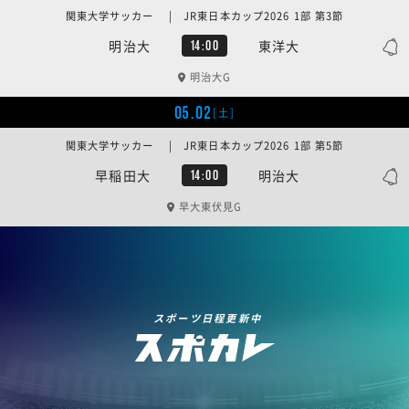
関東大学サッカー | JR東日本カップ2026 1部 第3節
明治大
東洋大
14:00
明治大G
05.02
[土]
関東大学サッカー | JR東日本カップ2026 1部 第5節
早稲田大
明治大
14:00
早大東伏見G
スポーツ日程更新中