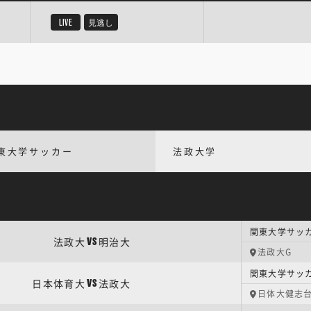
LIVE
見逃し
東大学サッカー
法政大学
法政大
明治大
VS
法政大G
日本体育大
法政大
VS
日体大健志