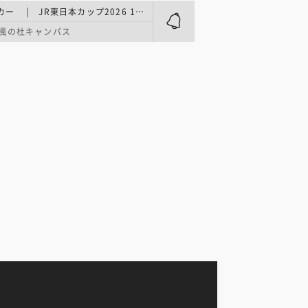
関東大学サッカー | JR東日本カップ2026 1部 第20節
 楓の杜キャンパス