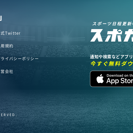
U
スポーツ日程更新
式Twitter
利用規約
通知や検索などアプ
プライバシーポリシー
今すぐ無料ダ
運営会社
SERVED.