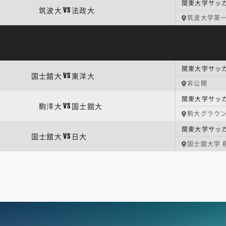
筑波大
法政大
VS
筑波大学第
関東大学サッカ
国士舘大
東洋大
VS
非公開
駒澤大
国士舘大
VS
駒大グラウ
国士舘大
日大
VS
国士舘大学 