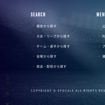
SEARCH
MEN
競技から探す
公
大会・リーグから探す
チーム・選手から探す
会場から探す
放送・配信から探す
SHARE
COPYRIGHT © SPOCALE ALL RIGHTS RE