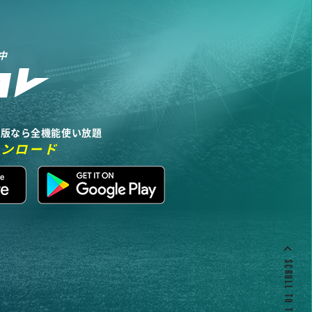
中
リ版なら全機能使い放題
ウンロード
SCROLL TO TOP