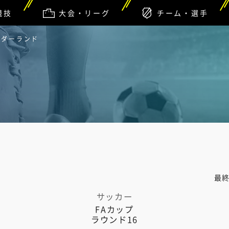
競技
大会・リーグ
チーム・選手
ンダーランド
最
サッカー
FAカップ
ラウンド16