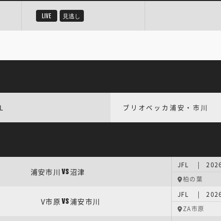
LIVE
見逃し
L
ブリオベッカ浦安・市川
JFL | 202
浦安市川
沼津
VS
柏の葉
JFL | 202
V市原
浦安市川
VS
ZA市原