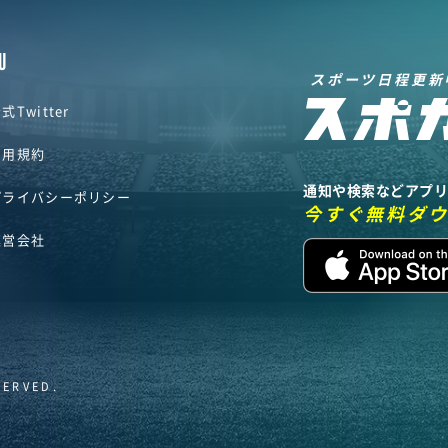
U
スポーツ日程更新
式Twitter
利用規約
通知や検索などアプ
プライバシーポリシー
今すぐ無料ダ
運営会社
SERVED.