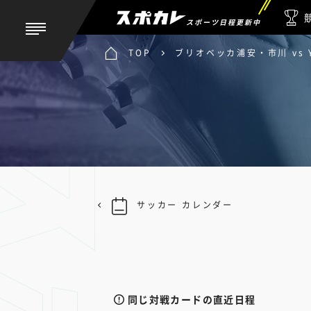
スポーツ日程更新中
TOP
ブリオベッカ浦安・市川 vs Y.
サッカー カレンダー
同じ対戦カードの直近日程