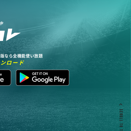
中
リ版なら全機能使い放題
ウンロード
SCROLL TO TOP