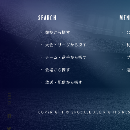
SEARCH
MEN
競技から探す
公
大会・リーグから探す
チーム・選手から探す
会場から探す
放送・配信から探す
SHARE
COPYRIGHT © SPOCALE ALL RIGHTS RE