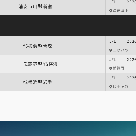
JFL | 202
浦安市川
新宿
VS
浦安陸上
JFL | 202
YS横浜
青森
VS
ニッパツ
JFL | 202
武蔵野
YS横浜
VS
武蔵野
JFL | 202
YS横浜
岩手
VS
保土ヶ谷