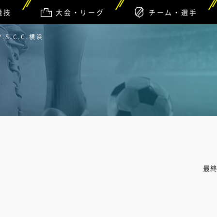
競技
大会・リーグ
チーム・選手
S.C.C.横浜
最