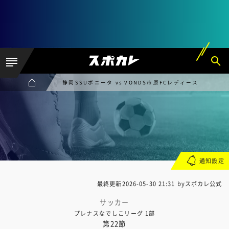
静岡SSUボニータ vs VONDS市原FCレディース
通知設定
最終更新
2026-05-30 21:31
byスポカレ公式
サッカー
プレナスなでしこリーグ 1部
第22節