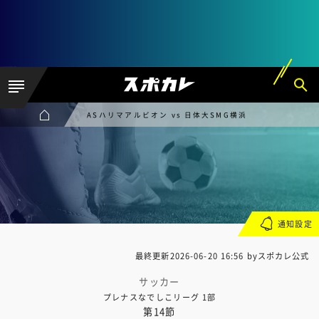
ASハリマアルビオン vs 日体大SMG横浜
通知設定
最終更新
2026-06-20 16:56
byスポカレ公式
サッカー
プレナスなでしこリーグ 1部
第14節