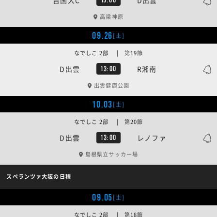
高梁神原
09.26
[土]
なでしこ 2部 | 第19節
D出雲
R湘南
13:00
出雲健康公園
10.03
[土]
なでしこ 2部 | 第20節
D出雲
レノファ
13:00
島根県立サッカー場
スペランツァ大阪の日程
09.05
[土]
なでしこ 2部 | 第18節