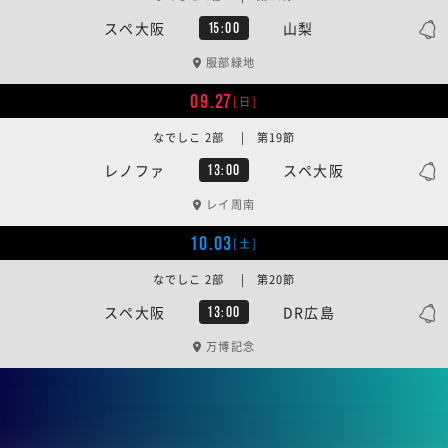
スペ大阪
山梨
15:00
服部緑地
09.27
[日]
なでしこ 2部 | 第19節
レノファ
スペ大阪
13:00
レイ周南
10.03
[土]
なでしこ 2部 | 第20節
スペ大阪
DR広島
13:00
万博記念