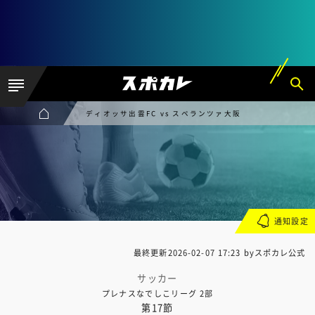
ディオッサ出雲FC vs スペランツァ大阪
通知設定
最終更新
2026-02-07 17:23
byスポカレ公式
サッカー
プレナスなでしこリーグ 2部
第17節