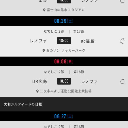
富士山の銘水スタジアム
08.29
[土]
なでしこ 2部 | 第17節
レノファ
ac福島
18:00
おのサン サッカーパーク
09.06
[日]
なでしこ 2部 | 第18節
DR広島
レノファ
18:00
三次市みよし運動公園陸上競技場
大和シルフィードの日程
06.27
[土]
なでしこ 2部 | 第16節