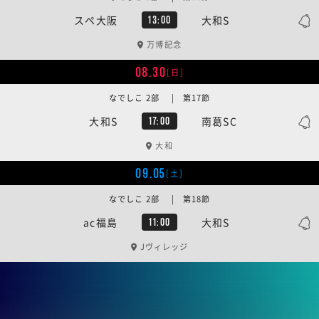
スペ大阪
大和S
13:00
万博記念
08.30
[日]
なでしこ 2部 | 第17節
大和S
南葛SC
17:00
大和
09.05
[土]
なでしこ 2部 | 第18節
ac福島
大和S
11:00
Jヴィレッジ