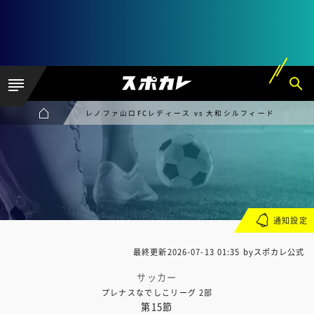
レノファ山口FCレディース vs 大和シルフィード
通知設定
最終更新
2026-07-13 01:35
byスポカレ公式
サッカー
プレナスなでしこリーグ 2部
第15節