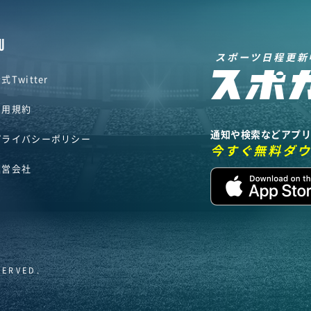
U
スポーツ日程更新
式Twitter
利用規約
通知や検索などアプ
プライバシーポリシー
今すぐ無料ダ
運営会社
SERVED.