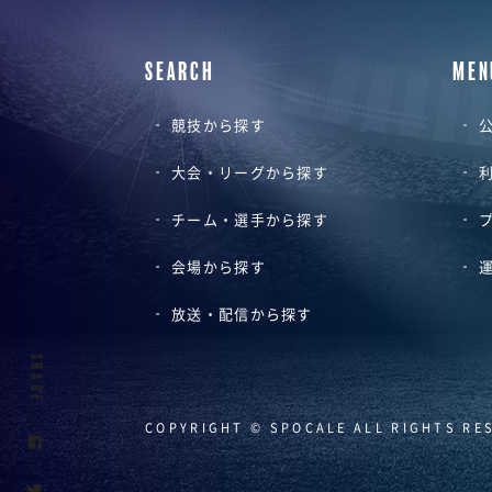
SEARCH
MEN
競技から探す
公
大会・リーグから探す
チーム・選手から探す
会場から探す
放送・配信から探す
SHARE
COPYRIGHT © SPOCALE ALL RIGHTS RE