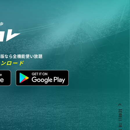
中
リ版なら全機能使い放題
ウンロード
SCROLL TO TOP