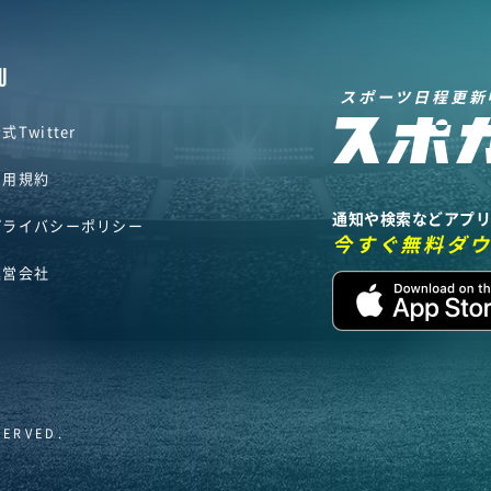
U
スポーツ日程更新
式Twitter
利用規約
通知や検索などアプ
プライバシーポリシー
今すぐ無料ダ
運営会社
SERVED.