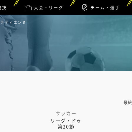
競技
大会・リーグ
チーム・選手
ンテティエンヌ
最
サッカー
リーグ・ドゥ
第20節