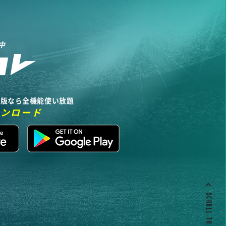
中
リ版なら全機能使い放題
ウンロード
SCROLL TO TOP