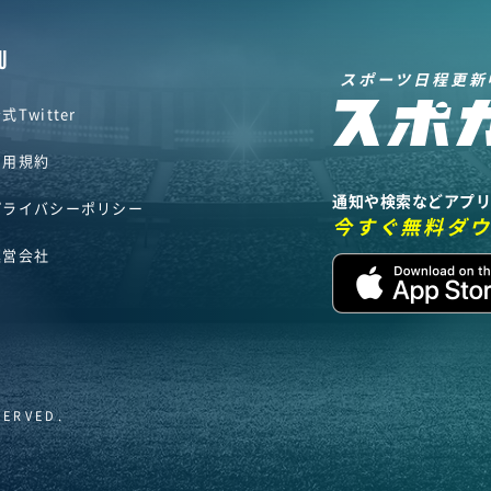
U
スポーツ日程更新
式Twitter
利用規約
通知や検索などアプ
プライバシーポリシー
今すぐ無料ダ
運営会社
SERVED.