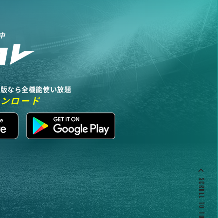
中
リ版なら全機能使い放題
ウンロード
SCROLL TO TOP