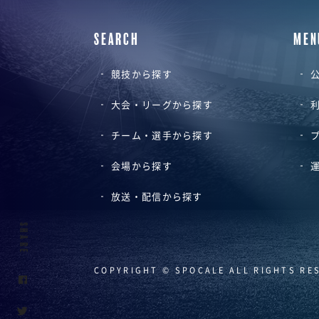
SEARCH
MEN
競技から探す
公
大会・リーグから探す
チーム・選手から探す
会場から探す
放送・配信から探す
SHARE
COPYRIGHT © SPOCALE ALL RIGHTS RE