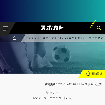
ミネソタ・ユナイテッドFC vs ロサンゼルス・ギャラクシ
通知設定
最終更新
2026-01-07 20:41
byスポカレ公式
サッカー
メジャーリーグサッカー(MLS)