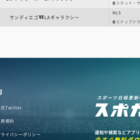
スタッド・
MLS
サンディエゴ
LAギャラクシー
VS
スナップド
U
スポーツ日程更新
式Twitter
利用規約
通知や検索などアプ
プライバシーポリシー
今すぐ無料ダ