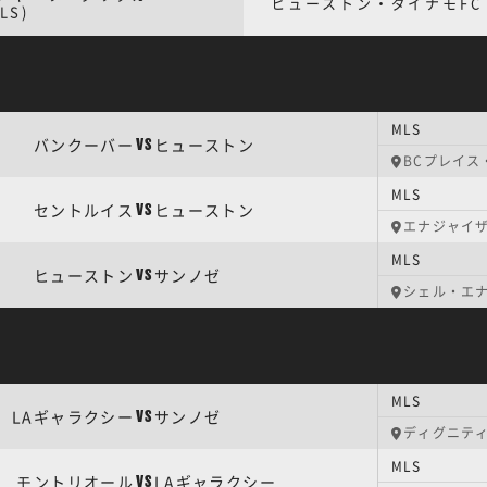
ヒューストン・ダイナモFC
LS)
MLS
バンクーバー
ヒューストン
VS
BCプレイス
MLS
セントルイス
ヒューストン
VS
エナジャイ
MLS
ヒューストン
サンノゼ
VS
シェル・エ
MLS
LAギャラクシー
サンノゼ
VS
ディグニテ
MLS
モントリオール
LAギャラクシー
VS