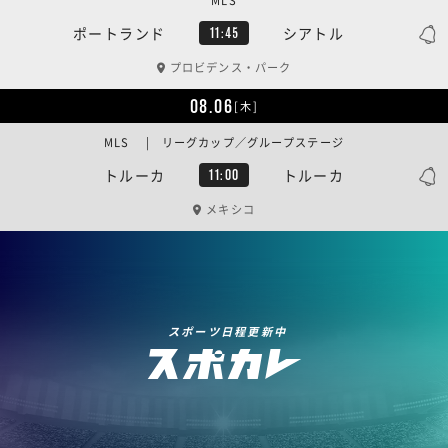
MLS
ポートランド
シアトル
11:45
プロビデンス・パーク
08.06
[木]
MLS | リーグカップ／グループステージ
トルーカ
トルーカ
11:00
メキシコ
スポーツ日程更新中