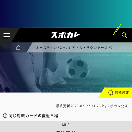
オースティンFC vs シアトル・サウンダーズFC
通知設定
最終更新
2026-07-22 21:23
byスポカレ公式
同じ対戦カードの直近日程
MLS