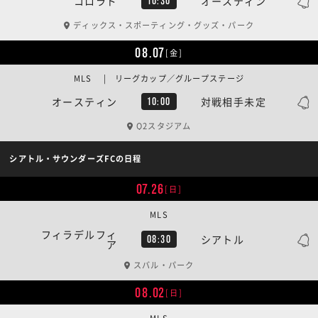
コロラド
オースティン
10:30
ディックス・スポーティング・グッズ・パーク
08.07
[金]
MLS | リーグカップ／グループステージ
オースティン
対戦相手未定
10:00
Q2スタジアム
シアトル・サウンダーズFCの日程
07.26
[日]
MLS
フィラデルフィ
シアトル
08:30
ア
スバル・パーク
08.02
[日]