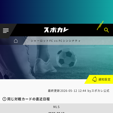
シャーロットFC vs FCシンシナティ
通知設定
最終更新
2026-05-12 12:44
byスポカレ公式
同じ対戦カードの直近日程
MLS