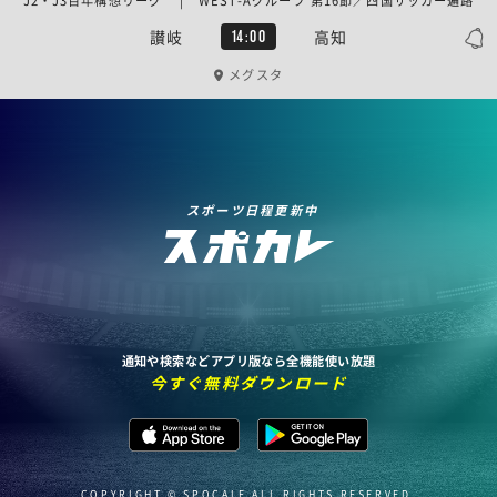
J2・J3百年構想リーグ | WEST-Aグループ 第16節／四国サッカー遍路
讃岐
高知
14:00
メグスタ
スポーツ日程更新中
通知や検索などアプリ版なら全機能使い放題
今すぐ無料ダウンロード
COPYRIGHT © SPOCALE ALL RIGHTS RESERVED.