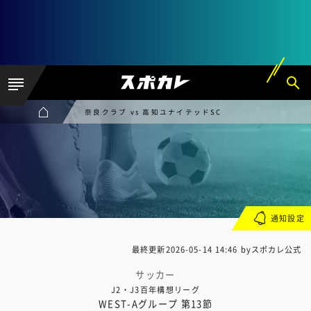
奈良クラブ vs 高知ユナイテッドSC
通知設定
最終更新
2026-05-14 14:46
byスポカレ公式
サッカー
J2・J3百年構想リーグ
WEST-Aグループ 第13節