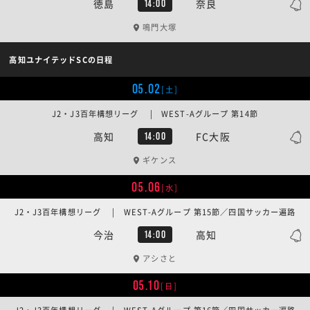
徳島
奈良
14:00
鳴門大塚
高知ユナイテッドSCの日程
05.02
[土]
J2・J3百年構想リーグ | WEST-Aグループ 第14節
高知
FC大阪
14:00
ギケンス
05.06
[水]
J2・J3百年構想リーグ | WEST-Aグループ 第15節／四国サッカー遍路
今治
高知
14:00
アシさと
05.10
[日]