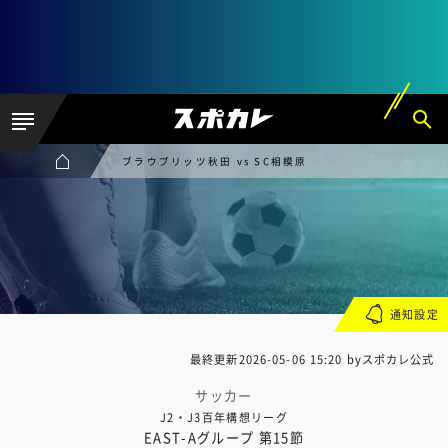
ブラウブリッツ秋田 vs SC相模原
通知設定
最終更新
2026-05-06 15:20
byスポカレ公式
サッカー
J2・J3百年構想リーグ
EAST-Aグループ 第15節