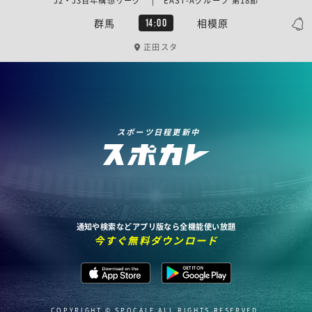
J2・J3百年構想リーグ | EAST-Aグループ 第18節
群馬
相模原
14:00
正田スタ
スポーツ日程更新中
通知や検索などアプリ版なら全機能使い放題
今すぐ無料ダウンロード
COPYRIGHT © SPOCALE ALL RIGHTS RESERVED.