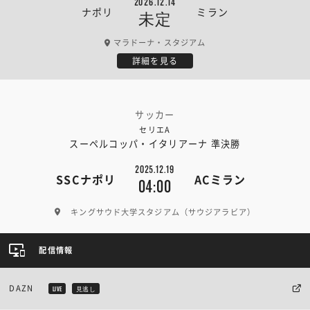
2026.12.14
ナポリ
ミラン
未定
マラドーナ・スタジアム
詳細を見る
サッカー
セリエA
スーペルコッパ・イタリアーナ 準決勝
2025.12.19
SSCナポリ
ACミラン
04:00
キングサウド大学スタジアム（サウジアラビア）
配信情報
DAZN
LIVE
見逃し