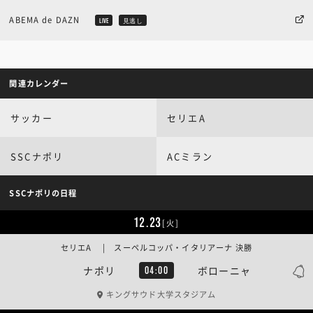
ABEMA de DAZN
LIVE
見逃し
関連カレンダー
サッカー
セリエA
SSCナポリ
ACミラン
SSCナポリの日程
12.23
[火]
セリエA | スーペルコッパ・イタリアーナ 決勝
ナポリ
ボローニャ
04:00
キングサウド大学スタジアム