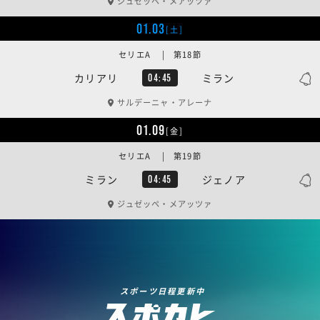
ジュゼッペ・メアッツァ
01.03
[土]
セリエA | 第18節
カリアリ
ミラン
04:45
サルデーニャ・アレーナ
01.09
[金]
セリエA | 第19節
ミラン
ジェノア
04:45
ジュゼッペ・メアッツァ
スポーツ日程更新中