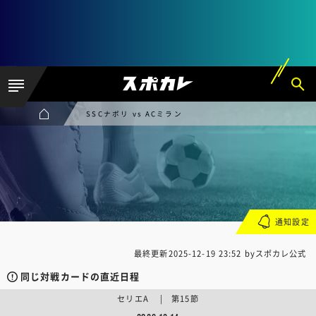
SSCナポリ vs ACミラン
通知設定
最終更新
2025-12-19 23:52
byスポカレ公式
同じ対戦カードの直近日程
セリエA | 第15節