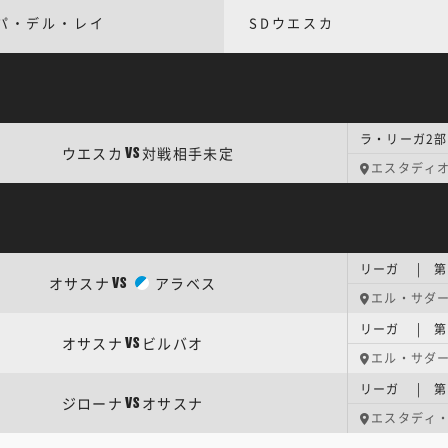
パ・デル・レイ
SDウエスカ
ラ・リーガ2部
ウエスカ
対戦相手未定
VS
エスタディ
リーガ | 第
オサスナ
アラベス
VS
エル・サダ
リーガ | 第
オサスナ
ビルバオ
VS
エル・サダ
リーガ | 第
ジローナ
オサスナ
VS
エスタディ