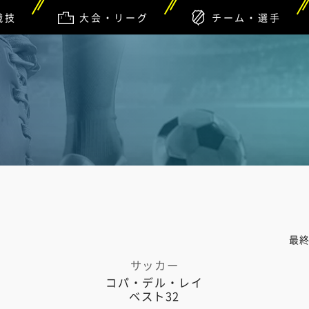
競技
大会・リーグ
チーム・選手
最
サッカー
コパ・デル・レイ
ベスト32