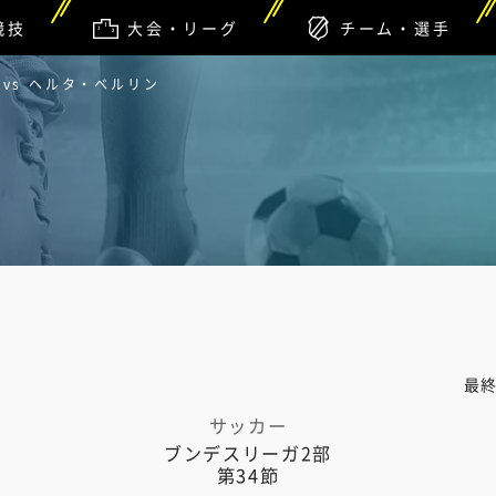
競技
大会・リーグ
チーム・選手
vs ヘルタ・ベルリン
最
サッカー
ブンデスリーガ2部
第34節