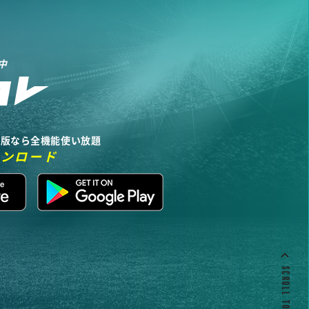
中
リ版なら全機能使い放題
ウンロード
SCROLL TO TOP