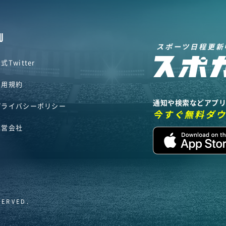
U
スポーツ日程更新
式Twitter
利用規約
通知や検索などアプ
プライバシーポリシー
今すぐ無料ダ
運営会社
SERVED.