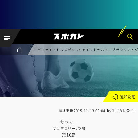
ディナモ・ドレスデン vs アイントラハト・ブラウンシュ
通知設定
最終更新
2025-12-13 00:04
byスポカレ公式
サッカー
ブンデスリーガ2部
第16節