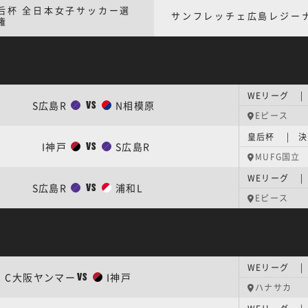
后杯 全日本女子サッカー選
サンフレッチェ広島レジー
権
S広島R
N相模原
VS
Eピース
皇后杯 | 
I神戸
S広島R
VS
MUFG国立
WEリーグ |
S広島R
浦和L
VS
Eピース
WEリーグ |
C大阪ヤンマー
I神戸
VS
ハナサカ