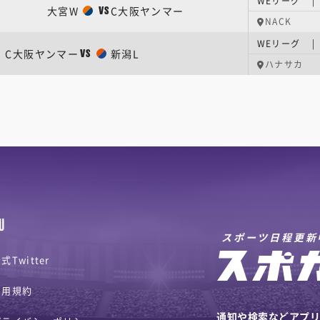
WEリーグ |
大宮W
C大阪ヤンマー
VS
NACK
WEリーグ |
C大阪ヤンマー
新潟L
VS
ハナサカ
U
スポーツ日程更新
式Twitter
利用規約
通知や検索などアプ