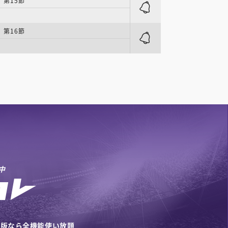
 第15節
 第16節
中
リ版なら全機能使い放題