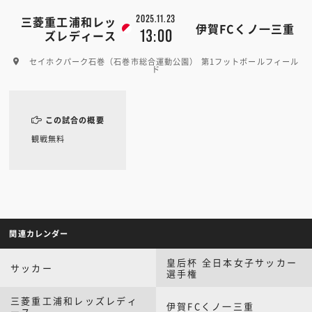
2025.11.23
三菱重工浦和レッ
伊賀FCくノ一三重
13:00
ズレディース
セイホクパーク石巻（石巻市総合運動公園） 第1フットボールフィール
ド
この試合の概要
観戦無料
関連カレンダー
皇后杯 全日本女子サッカー
サッカー
選手権
三菱重工浦和レッズレディ
伊賀FCくノ一三重
ース