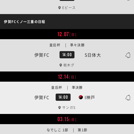
Eピース
伊賀FCくノ一三重の日程
12.07
[日]
皇后杯 | 準々決勝
伊賀FC
S日体大
14:00
栃木グ
12.14
[日]
皇后杯 | 準決勝
伊賀FC
I神戸
14:00
サンガS
03.15
[日]
なでしこ 1部 | 第1節