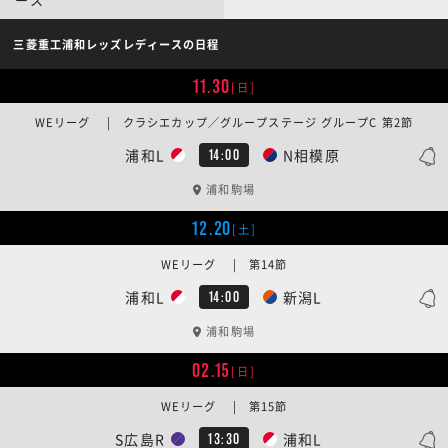
三菱重工浦和レッズレディースの日程
11.30
[日]
WEリーグ | クラシエカップ／グループステージ グループC 第2節
浦和L
N相模原
14:00
浦和駒場
12.20
[土]
WEリーグ | 第14節
浦和L
新潟L
14:00
浦和駒場
02.15
[日]
WEリーグ | 第15節
S広島R
浦和L
13:30