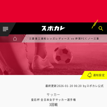
三菱重工浦和レッズレディース vs 伊賀FCくノ一三重
通知設定
最終更新
2026-01-20 06:20
byスポカレ公式
サッカー
皇后杯 全日本女子サッカー選手権
3回戦