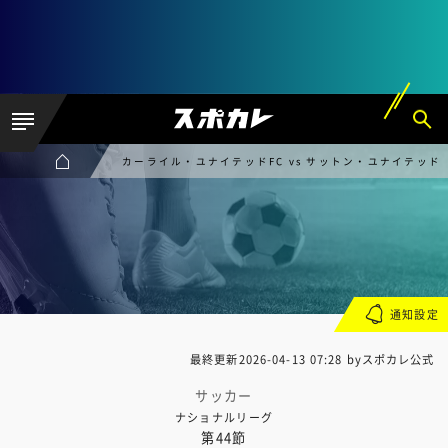
カーライル・ユナイテッドFC vs サットン・ユナイテッド
通知設定
最終更新
2026-04-13 07:28
byスポカレ公式
サッカー
ナショナルリーグ
第44節