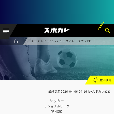
イーストリーFC vs ヨーヴィル・タウンFC
通知設定
最終更新
2026-04-06 04:16
byスポカレ公式
サッカー
ナショナルリーグ
第43節