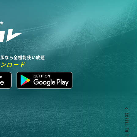
中
リ版なら全機能使い放題
ウンロード
SCROLL TO TOP