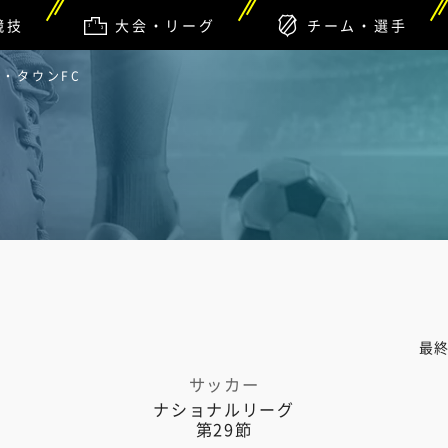
競技
大会・リーグ
チーム・選手
ル・タウンFC
最
サッカー
ナショナルリーグ
第29節