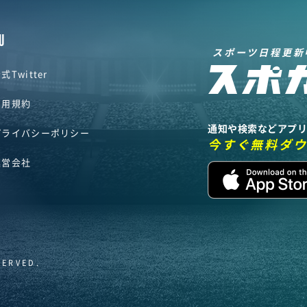
U
スポーツ日程更新
式Twitter
利用規約
通知や検索などアプ
プライバシーポリシー
今すぐ無料ダ
運営会社
SERVED.