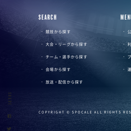
SEARCH
MEN
競技から探す
公
大会・リーグから探す
チーム・選手から探す
会場から探す
放送・配信から探す
SHARE
COPYRIGHT © SPOCALE ALL RIGHTS RE