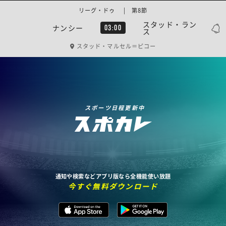
リーグ・ドゥ | 第8節
スタッド・ラン
ナンシー
03:00
ス
スタッド・マルセル＝ピコー
スポーツ日程更新中
通知や検索などアプリ版なら全機能使い放題
今すぐ無料ダウンロード