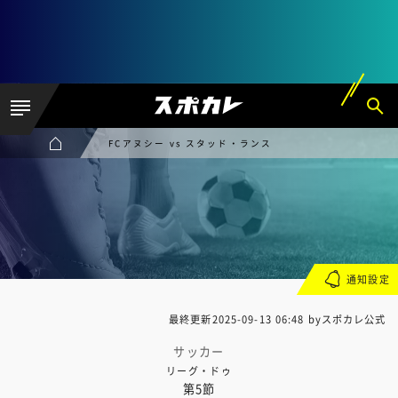
FCアヌシー vs スタッド・ランス
通知設定
最終更新
2025-09-13 06:48
byスポカレ公式
サッカー
リーグ・ドゥ
第5節