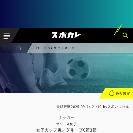
ローマ vs サッスオーロ
通知設定
最終更新
2025-09-14 21:19
byスポカレ公式
サッカー
セリエA女子
女子カップ戦／グループC第3節