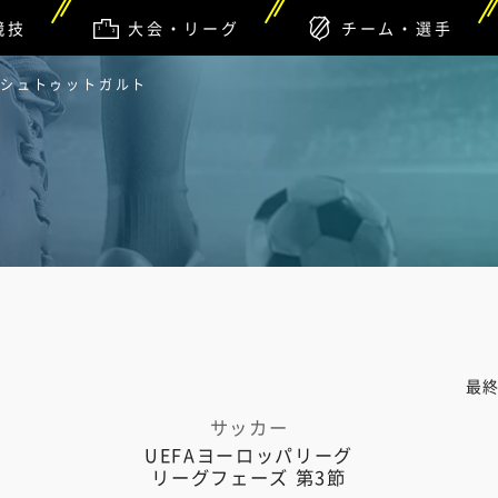
競技
大会・リーグ
チーム・選手
fBシュトゥットガルト
最
サッカー
UEFAヨーロッパリーグ
リーグフェーズ 第3節