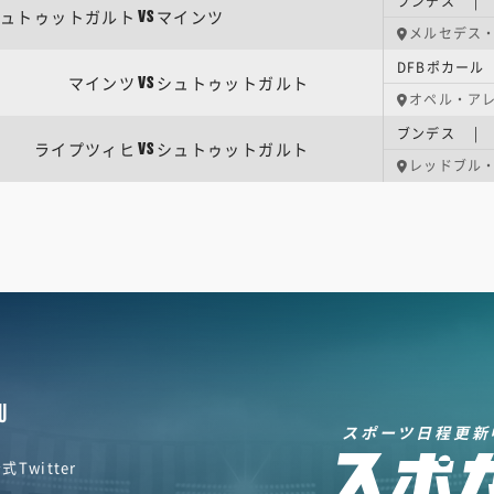
ブンデス | 
ュトゥットガルト
マインツ
VS
メルセデス
DFBポカール
マインツ
シュトゥットガルト
VS
オペル・ア
ブンデス | 
ライプツィヒ
シュトゥットガルト
VS
レッドブル
U
スポーツ日程更新
式Twitter