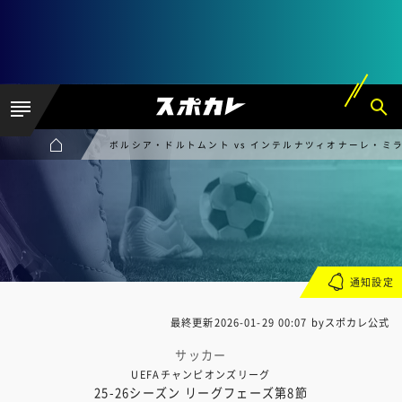
ボルシア・ドルトムント vs インテルナツィオナーレ・ミ
通知設定
最終更新
2026-01-29 00:07
byスポカレ公式
サッカー
UEFAチャンピオンズリーグ
25-26シーズン リーグフェーズ第8節