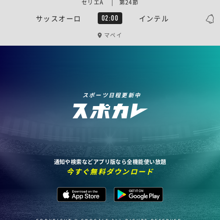
セリエA | 第24節
サッスオーロ
インテル
02:00
マペイ
スポーツ日程更新中
通知や検索などアプリ版なら全機能使い放題
今すぐ無料ダウンロード