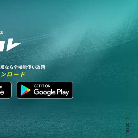
中
リ版なら全機能使い放題
ウンロード
SCROLL TO TOP