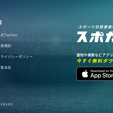
U
スポーツ日程更新
式Twitter
利用規約
通知や検索などアプ
プライバシーポリシー
今すぐ無料ダ
運営会社
SERVED.