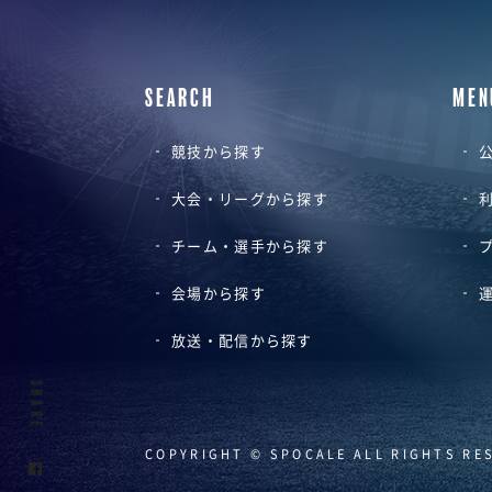
SEARCH
MEN
競技から探す
公
大会・リーグから探す
チーム・選手から探す
会場から探す
放送・配信から探す
SHARE
COPYRIGHT © SPOCALE ALL RIGHTS RE