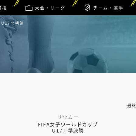
競技
大会・リーグ
チーム・選手
 U17北朝鮮
最
サッカー
FIFA女子ワールドカップ
U17／準決勝