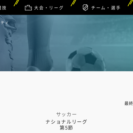
競技
大会・リーグ
チーム・選手
シティ
最
サッカー
ナショナルリーグ
第5節